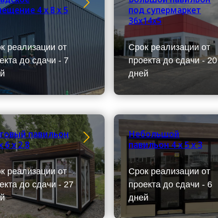
ещение 4 х 8 х 5
под супермаркет
36х14х5
к реализации от
Срок реализации от
екта до сдачи - 7
проекта до сдачи - 20
й
дней
говый павильон
Небольшой
х 6 х 2.8
павильон 4 х 5 х 3
к реализации от
Срок реализации от
екта до сдачи - 27
проекта до сдачи - 6
й
дней