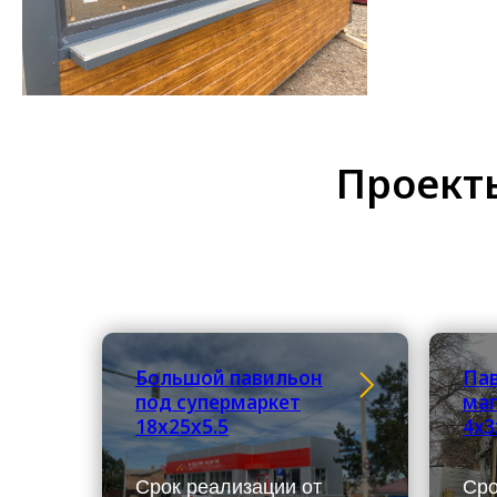
Проекты
Большой павильон
Па
под супермаркет
маг
18x25x5.5
4х3
Срок реализации от
Сро