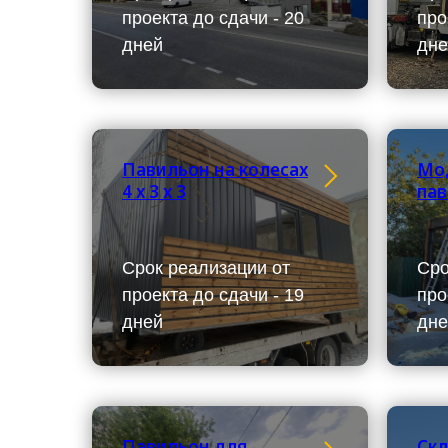
проекта до сдачи - 20
про
дней
дне
Павильон на колесах
Мо
4 х 3 х 3
пав
Срок реализации от
Сро
проекта до сдачи - 19
про
дней
дне
Павильон для
Скл