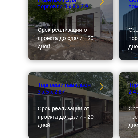
торговли 3 х 8 х 2.9
пом
Срок реализации от
Сро
проекта до сдачи - 25
про
дней
дне
Торговый павильон
Тор
3 х 5 х 2.87
2.4 
Срок реализации от
Сро
проекта до сдачи - 20
про
дней
дне