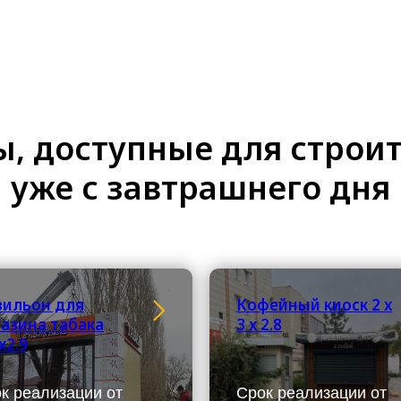
, доступные для строи
уже с завтрашнего дня
вильон для
Кофейный киоск 2 х
азина табака
3 х 2.8
х2.9
к реализации от
Срок реализации от