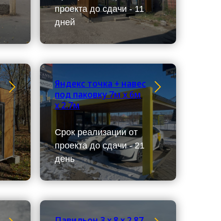
проекта до сдачи - 11
дней
Яндекс точка + навес
под паковку 7м х 6м
х 2.7м
Срок реализации от
проекта до сдачи - 21
день
Павильон 3 х 8 х 2.87