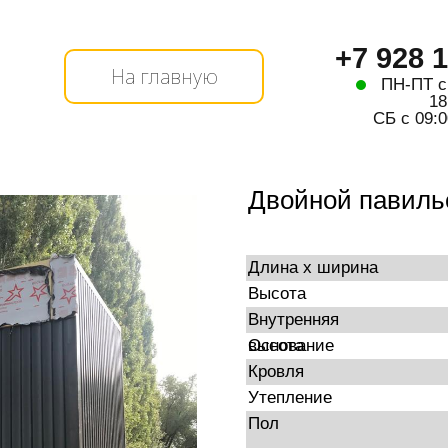
+7 928 
На главную
ПН-ПТ с
18
СБ с 09:0
Двойной павильо
Длина х ширина
Высота
Внутренняя
высота
Основание
Кровля
Утепление
Пол