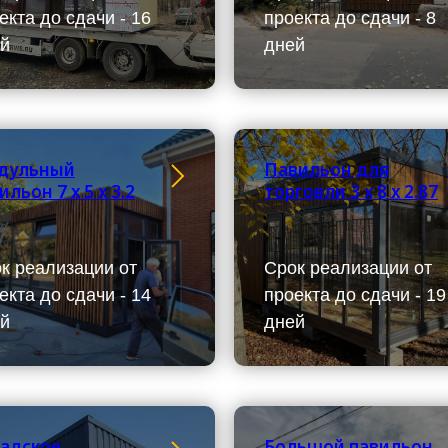
екта до сдачи - 16
проекта до сдачи - 8
й
дней
дульный
Павильон для
ильон 7 х 5 х 3.2
торговли 3 х 8 х 2.87
к реализации от
Срок реализации от
екта до сдачи - 14
проекта до сдачи - 19
й
дней
адское
Большой павильон